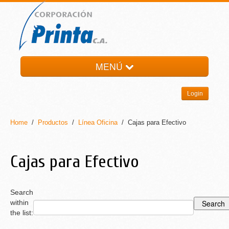
MENÚ
HOME
Login
LA EMPRESA
PRODUCTOS
Home
/
Productos
/
Línea Oficina
/ Cajas para Efectivo
NOTI-PRINTA
CONTACTO
Cajas para Efectivo
Search
within
the list: