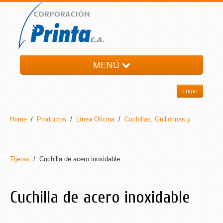
MENÚ
HOME
Login
LA EMPRESA
PRODUCTOS
Home
/
Productos
/
Línea Oficina
/
Cuchillas, Guillotinas y
NOTI-PRINTA
CONTACTO
Tijeras
/ Cuchilla de acero inoxidable
Cuchilla de acero inoxidable