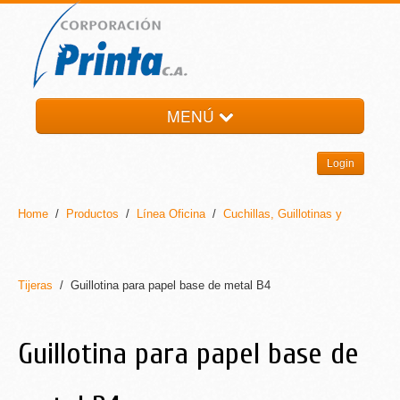
MENÚ
HOME
Login
LA EMPRESA
PRODUCTOS
Home
/
Productos
/
Línea Oficina
/
Cuchillas, Guillotinas y
NOTI-PRINTA
CONTACTO
Tijeras
/ Guillotina para papel base de metal B4
Guillotina para papel base de