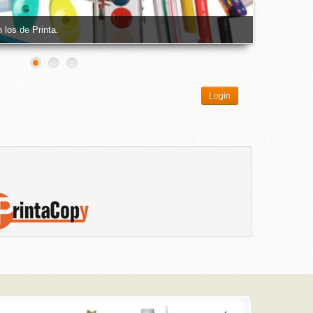
 los de Printa.
Login